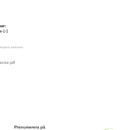
er:
e-1-1
 kopiera adressen
ecise.pdf
Prenumerera på