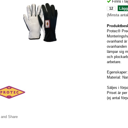
Finns i la
Lägg
(Minsta anta
Produktbesk
Protec® Pre
Monteringsha
ovanhand är 
ovanhanden f
lämpar sig my
och plockarb
arbetare.
Egenskaper: 
Material: Nar
Säljes i för
Priset är per
(ej antal för