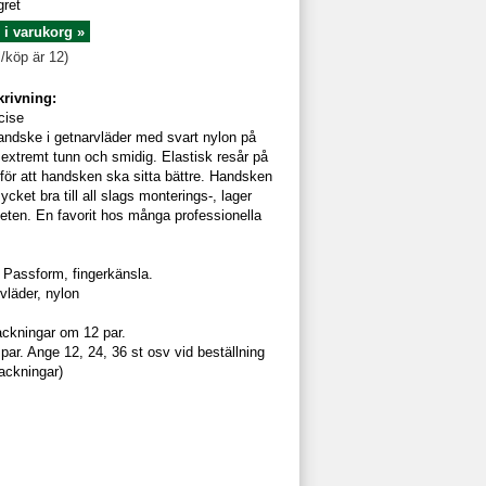
gret
 i varukorg »
l/köp är 12)
rivning:
cise
ndske i getnarvläder med svart nylon på
extremt tunn och smidig. Elastisk resår på
ör att handsken ska sitta bättre. Handsken
cket bra till all slags monterings-, lager
eten. En favorit hos många professionella
Passform, fingerkänsla.
vläder, nylon
packningar om 12 par.
 par. Ange 12, 24, 36 st osv vid beställning
packningar)