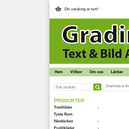
Din varukorg är tom!
Hem
Villkor
Om oss
Länkar
Startsida
»
Ar
PRODUKTER
Travkläder
Tysta Rum
Hästtäcken
Profilkläder