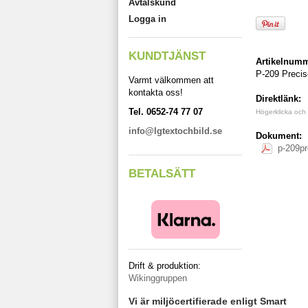
Avtalskund
Logga in
KUNDTJÄNST
Artikelnumm
P-209 Precis
Varmt välkommen att
kontakta oss!
Direktlänk:
Tel. 0652-74 77 07
Högerklicka och
info@lgtextochbild.se
Dokument:
p-209pr
BETALSÄTT
Drift & produktion:
Wikinggruppen
Vi är miljöcertifierade enligt Smart