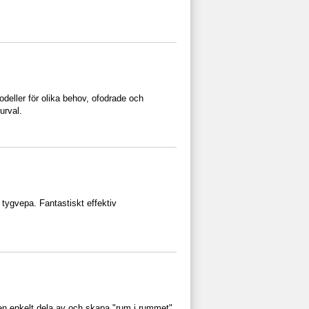
odeller för olika behov, ofodrade och
urval.
 tygvepa. Fantastiskt effektiv
en enkelt dela av och skapa "rum i rummet".