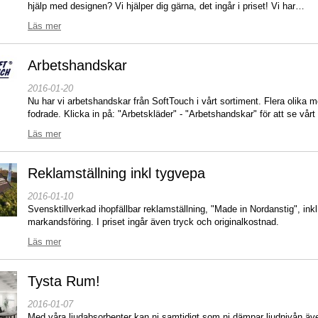
hjälp med designen? Vi hjälper dig gärna, det ingår i priset! Vi har…
Läs mer
Arbetshandskar
2016-01-20
Nu har vi arbetshandskar från SoftTouch i vårt sortiment. Flera olika m
fodrade. Klicka in på: "Arbetskläder" - "Arbetshandskar" för att se vårt 
Läs mer
Reklamställning inkl tygvepa
2016-01-10
Svensktillverkad ihopfällbar reklamställning, "Made in Nordanstig", inkl
markandsföring. I priset ingår även tryck och originalkostnad.
Läs mer
Tysta Rum!
2016-01-07
Med våra ljudabsorbenter kan ni samtidigt som ni dämpar ljudnivån äv