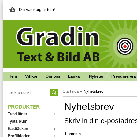
Din varukorg är tom!
Hem
Villkor
Om oss
Länkar
Nyheter
Prenumerera 
Startsida
»
Nyhetsbrev
Nyhetsbrev
PRODUKTER
Travkläder
Skriv in din e-postadres
Tysta Rum
Hästtäcken
Förnamn:
Profilkläder