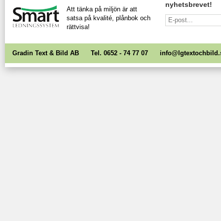
nyhetsbrevet!
Att tänka på miljön är att
satsa på kvalité, plånbok och
rättvisa!
Gradin Text & Bild AB Tel. 0652 - 74 77 07
info@lgtextochbild.