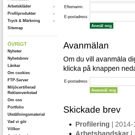
Arbetskläder
Efternamn:
Profilprodukter
E-postadress:
Tryck & Märkning
Sitemap
Avanmälan
ÖVRIGT
Nyheter
Om du vill avanmäla dig
Nyhetsbrev
Länkar
klicka på knappen ned
Om cookies
FTP-Server
E-postadress:
Miljöcertifierad
Reklamverkstad
Om oss
Skickade brev
Portfolio
Utställningsmaterial
Vad vi gör
Profilering
| 2014-
Villkor
Arbetshandskar
|