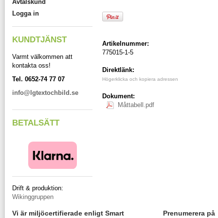
Avtalskund
Logga in
KUNDTJÄNST
Artikelnummer:
775015-1-5
Varmt välkommen att
kontakta oss!
Direktlänk:
Tel. 0652-74 77 07
Högerklicka och kopiera adressen
info@lgtextochbild.se
Dokument:
Måttabell.pdf
BETALSÄTT
Drift & produktion:
Wikinggruppen
Vi är miljöcertifierade enligt Smart
Prenumerera på