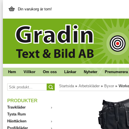
Din varukorg är tom!
Hem
Villkor
Om oss
Länkar
Nyheter
Prenumerera 
Startsida
»
Arbetskläder
»
Byxor
»
Worke
PRODUKTER
Travkläder
Tysta Rum
Hästtäcken
Profilkläder