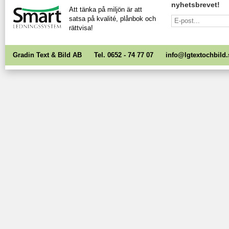
nyhetsbrevet!
Att tänka på miljön är att
satsa på kvalité, plånbok och
rättvisa!
Gradin Text & Bild AB Tel. 0652 - 74 77 07
info@lgtextochbild.