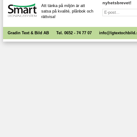
nyhetsbrevet!
Att tänka på miljön är att
satsa på kvalité, plånbok och
rättvisa!
Gradin Text & Bild AB Tel. 0652 - 74 77 07
info@lgtextochbild.