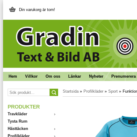
Din varukorg är tom!
Hem
Villkor
Om oss
Länkar
Nyheter
Prenumerera 
Startsida
»
Profilkläder
»
Sport
»
Funktio
PRODUKTER
Travkläder
Tysta Rum
Hästtäcken
Profilkläder