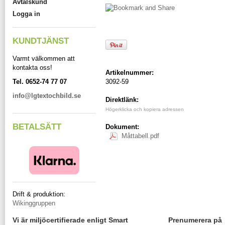
Avtalskund
Logga in
KUNDTJÄNST
Varmt välkommen att
kontakta oss!
Artikelnummer:
3092-59
Tel. 0652-74 77 07
info@lgtextochbild.se
Direktlänk:
Högerklicka och kopiera adressen
BETALSÄTT
Dokument:
Måttabell.pdf
Drift & produktion:
Wikinggruppen
Vi är miljöcertifierade enligt Smart
Prenumerera på