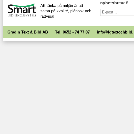
nyhetsbrevet!
Att tänka på miljön är att
satsa på kvalité, plånbok och
rättvisa!
Gradin Text & Bild AB Tel. 0652 - 74 77 07
info@lgtextochbild.