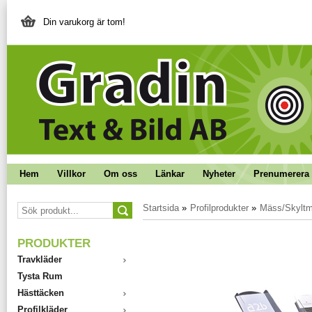
Din varukorg är tom!
Hem
Villkor
Om oss
Länkar
Nyheter
Prenumerera 
Startsida
»
Profilprodukter
»
Mäss/Skyltma
PRODUKTER
Travkläder
Tysta Rum
Hästtäcken
Profilkläder