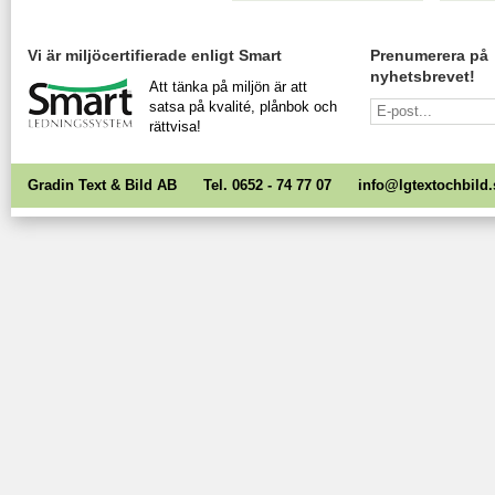
Vi är miljöcertifierade enligt Smart
Prenumerera på
nyhetsbrevet!
Att tänka på miljön är att
satsa på kvalité, plånbok och
rättvisa!
Gradin Text & Bild AB Tel. 0652 - 74 77 07
info@lgtextochbild.