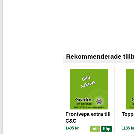
Rekommenderade tillbe
Frontvepa extra till
Topps
C&C
1495 kr
1185 k
Info
Köp