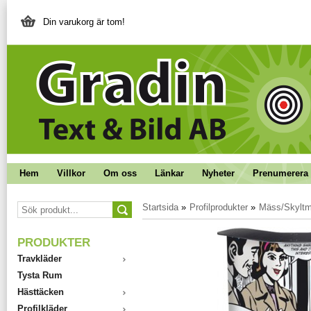
Din varukorg är tom!
Hem
Villkor
Om oss
Länkar
Nyheter
Prenumerera 
Startsida
»
Profilprodukter
»
Mäss/Skyltma
PRODUKTER
Travkläder
Tysta Rum
Hästtäcken
Profilkläder